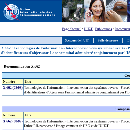
Page d'accueil
:
UIT-T
:
Publications
:
Recommand
Secteurs de l'UIT
Salle de presse
E
X.662 : Technologies de l'information - Interconnexion des systèmes ouverts - 
d'identificateurs d'objets sous l'arc sommital administré conjointement par l'I
Recommandation X.662
Com
Numéro
Titre
X.662 (08/08)
Technologies de l'information - Interconnexion des systèmes ouverts - Procéd
d'identificateurs d'objets sous l'arc sommital administré conjointement par l'
Composan
Numéro
Titre
X.662 (08/97)
Technologies de l'information - Interconnexion des systèmes ouverts - Procéd
l'arbre RH-name-tree à l'usage commun de l'ISO et de l'UIT-T