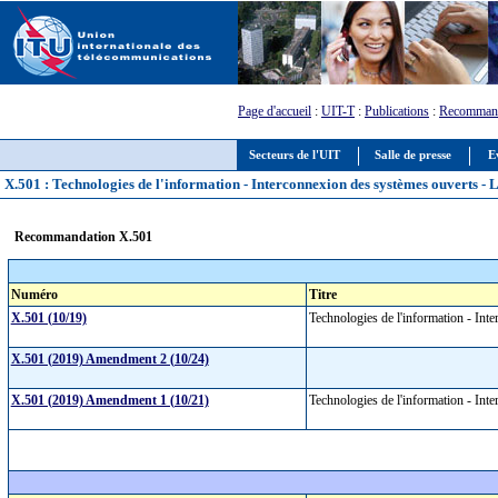
Page d'accueil
:
UIT-T
:
Publications
:
Recommand
Secteurs de l'UIT
Salle de presse
E
X.501 : Technologies de l'information - Interconnexion des systèmes ouverts - 
Recommandation X.501
Numéro
Titre
X.501 (10/19)
Technologies de l'information - Int
X.501 (2019) Amendment 2 (10/24)
X.501 (2019) Amendment 1 (10/21)
Technologies de l'information - In