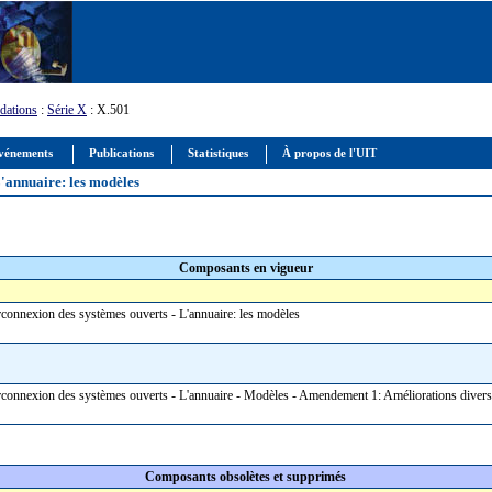
ations
:
Série X
: X.501
vénements
Publications
Statistiques
À propos de l'UIT
L'annuaire: les modèles
Composants en vigueur
erconnexion des systèmes ouverts - L'annuaire: les modèles
terconnexion des systèmes ouverts - L'annuaire - Modèles - Amendement 1: Améliorations dive
Composants obsolètes et supprimés