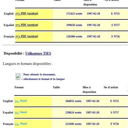
disposition
PDF (acrobat)
English
172423 octets
1997-02-20
E 9755
PDF (acrobat)
Español
199650 octets
1997-02-20
S 9757
PDF (acrobat)
Français
218380 octets
1997-02-20
F 9756
Disponibilité :
Utilisateurs TIES
Langues et formats disponibles :
Pour obtenir le document,
sélectionnez le format et la langue
Format
Taille
Mise à
No d'article
disposition
Word
English
184832 octets
1997-02-20
E 9755
Word
Español
218624 octets
1997-02-20
S 9757
Word
Français
221696 octets
1997-02-20
F 9756