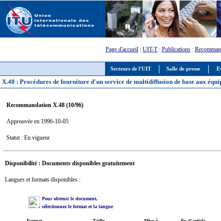
Page d'accueil
:
UIT-T
:
Publications
:
Recommand
Secteurs de l'UIT
Salle de presse
E
X.48 : Procédures de fourniture d'un service de multidiffusion de base aux éq
Recommandation X.48 (10/96)
Approuvée en 1996-10-05
Statut : En vigueur
Disponibilité : Documents disponibles gratuitement
Langues et formats disponibles :
Pour obtenir le document,
sélectionnez le format et la langue
Format
Taille
Mise à
No d'article