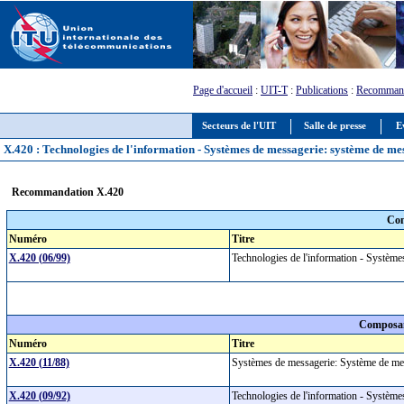
Page d'accueil
:
UIT-T
:
Publications
:
Recommand
Secteurs de l'UIT
Salle de presse
E
X.420 : Technologies de l'information - Systèmes de messagerie: système de me
Recommandation X.420
Com
Numéro
Titre
X.420 (06/99)
Technologies de l'information - Systèm
Composan
Numéro
Titre
X.420 (11/88)
Systèmes de messagerie: Système de me
X.420 (09/92)
Technologies de l'information - Systèm