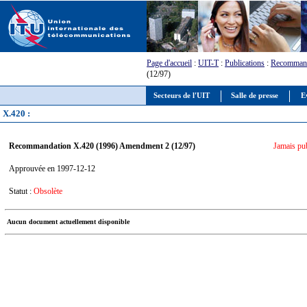
Page d'accueil
:
UIT-T
:
Publications
:
Recommand
(12/97)
Secteurs de l'UIT
Salle de presse
E
X.420 :
Recommandation X.420 (1996) Amendment 2 (12/97)
Jamais pu
Approuvée en 1997-12-12
Statut :
Obsolète
Aucun document actuellement disponible