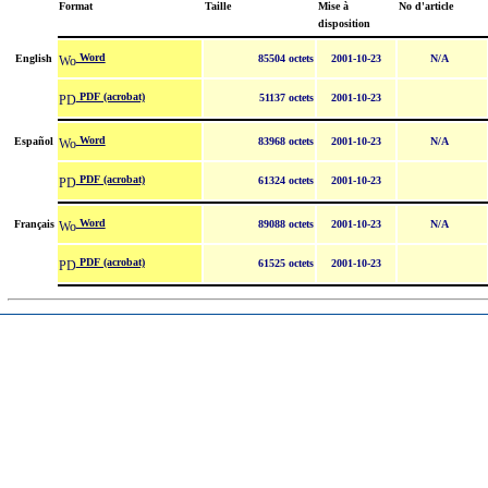
Format
Taille
Mise à
No d'article
disposition
Word
English
85504 octets
2001-10-23
N/A
PDF (acrobat)
51137 octets
2001-10-23
Word
Español
83968 octets
2001-10-23
N/A
PDF (acrobat)
61324 octets
2001-10-23
Word
Français
89088 octets
2001-10-23
N/A
PDF (acrobat)
61525 octets
2001-10-23