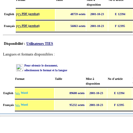
disposition
PDF (acrobat)
English
48759 octets
2001-10-23
E 12394
PDF (acrobat)
Français
56063 octets
2001-10-23
F 12395
Disponibilité :
Utilisateurs TIES
Langues et formats disponibles :
Pour obtenir le document,
sélectionnez le format et la langue
Format
Taille
Mise à
No d'article
disposition
Word
English
89600 octets
2001-10-23
E 12394
Word
Français
95232 octets
2001-10-23
F 12395