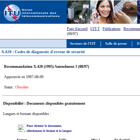
Page d'accueil
:
UIT-T
:
Publications
:
Recommand
(08/97)
Secteurs de l'UIT
Salle de presse
E
X.420 : Codes de diagnostic d'erreur de sécurité
Recommandation X.420 (1995) Amendment 1 (08/97)
Approuvée en 1997-08-09
Statut :
Obsolète
Disponibilité : Documents disponibles gratuitement
Langues et formats disponibles :
Pour obtenir le document,
sélectionnez le format et la langue
Format
Taille
Mise à
No d'article