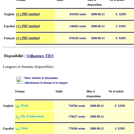
disposition
PDF (acrobat)
English
459458 octets
2008-08-21
E 32995
PDF (acrobat)
Español
538492 octets
2008-08-21
S 32995
PDF (acrobat)
Français
878228 octets
2008-08-21
F 32995
Disponibilité :
Utilisateurs TIES
Langues et formats disponibles :
Pour obtenir le document,
sélectionnez le format et la langue
Format
Taille
Mise à
No d'article
disposition
Word
English
758784 octets
2008-08-21
E 32995
Zip (Composants)
170627 octets
2008-08-21
Word
Español
770560 octets
2008-08-21
S 32995