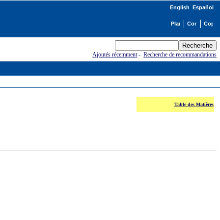
English
Español
Ajoutés récemment
-
Recherche de recommandations
Table des Matières