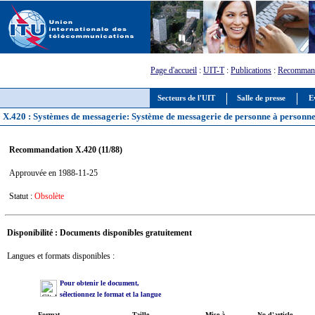
Page d'accueil
:
UIT-T
:
Publications
:
Recommand
Secteurs de l'UIT
Salle de presse
E
X.420 : Systèmes de messagerie: Système de messagerie de personne à personn
Recommandation X.420 (11/88)
Approuvée en 1988-11-25
Statut :
Obsolète
Disponibilité : Documents disponibles gratuitement
Langues et formats disponibles :
Pour obtenir le document,
sélectionnez le format et la langue
Format
Taille
Mise à
No d'article