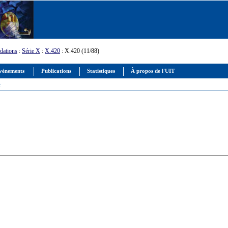
ations
:
Série X
:
X.420
: X.420 (11/88)
vénements
Publications
Statistiques
À propos de l'UIT
e