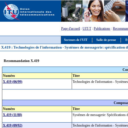
Page d'accueil
:
UIT-T
:
Publications
:
Recommand
Secteurs de l'UIT
Salle de presse
E
X.419 : Technologies de l'information - Systèmes de messagerie: spécification d
Recommandation X.419
Com
Numéro
Titre
X.419 (06/99)
Technologies de l'information - Systèmes
Composan
Numéro
Titre
X.419 (11/88)
Systèmes de messagerie: Spécifications 
X.419 (09/92)
Technologies de l'information - Systèmes