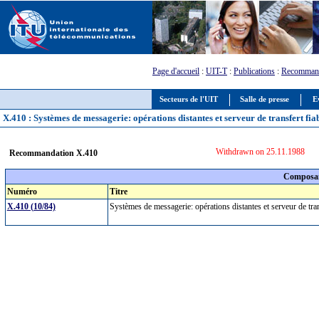
Page d'accueil
:
UIT-T
:
Publications
:
Recommand
Secteurs de l'UIT
Salle de presse
E
X.410 : Systèmes de messagerie: opérations distantes et serveur de transfert fia
Withdrawn on 25.11.1988
Recommandation X.410
Composan
Numéro
Titre
X.410 (10/84)
Systèmes de messagerie: opérations distantes et serveur de tra