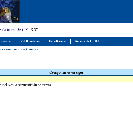
ndaciones
:
Serie X
: X.37
Eventos
Publicaciones
Estadísticas
Acerca de la UIT
retransmisión de tramas
Componentes en vigor
e incluyen la retransmisión de tramas