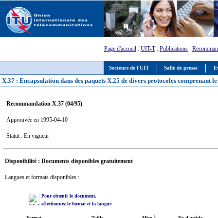
Page d'accueil
:
UIT-T
:
Publications
:
Recommand
Secteurs de l'UIT
Salle de presse
E
X.37 : Encapsulation dans des paquets X.25 de divers protocoles comprenant le
Recommandation X.37 (04/95)
Approuvée en 1995-04-10
Statut : En vigueur
Disponibilité : Documents disponibles gratuitement
Langues et formats disponibles :
Pour obtenir le document,
sélectionnez le format et la langue
Format
Taille
Mise à
No d'article