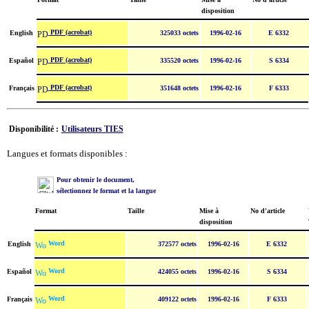
disposition
PDF (acrobat)
English
325033 octets
1996-02-16
E 6332
PDF (acrobat)
Español
335520 octets
1996-02-16
S 6334
PDF (acrobat)
Français
351648 octets
1996-02-16
F 6333
Disponibilité :
Utilisateurs TIES
Langues et formats disponibles :
Pour obtenir le document,
sélectionnez le format et la langue
Format
Taille
Mise à
No d'article
disposition
Word
English
372577 octets
1996-02-16
E 6332
Word
Español
424055 octets
1996-02-16
S 6334
Word
Français
409122 octets
1996-02-16
F 6333