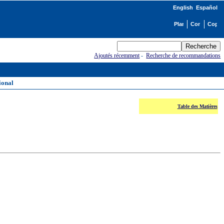
English
Español
Ajoutés récemment
-
Recherche de recommandations
ional
Table des Matières