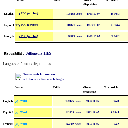
disposition
PDF (acrobat)
English
105295 octets
1993-10-07
E 3643
PDF (acrobat)
Español
118321 octets
1993-10-07
S 3644
PDF (acrobat)
Français
126282 octets
1993-10-07
F 3642
Disponibilité :
Utilisateurs TIES
Langues et formats disponibles :
Pour obtenir le document,
sélectionnez le format et la langue
Format
Taille
Mise à
No d'article
disposition
Word
English
129125 octets
1993-10-07
E 3643
Word
Español
143329 octets
1993-10-07
S 3644
Word
Français
144802 octets
1993-10-07
F 3642