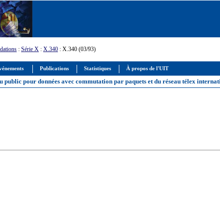
ations
:
Série X
:
X.340
: X.340 (03/93)
vénements
Publications
Statistiques
À propos de l'UIT
u public pour données avec commutation par paquets et du réseau télex internat