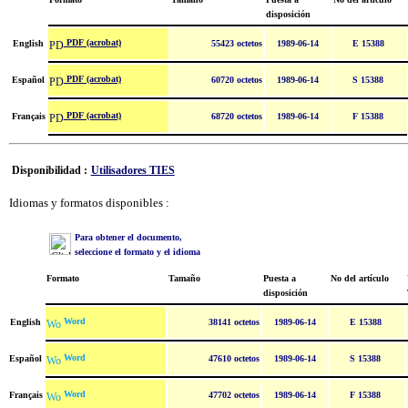
disposición
PDF (acrobat)
English
55423 octetos
1989-06-14
E 15388
PDF (acrobat)
Español
60720 octetos
1989-06-14
S 15388
PDF (acrobat)
Français
68720 octetos
1989-06-14
F 15388
Disponibilidad :
Utilisadores TIES
Idiomas y formatos disponibles :
Para obtener el documento,
seleccione el formato y el idioma
Formato
Tamaño
Puesta a
No del artículo
disposición
Word
English
38141 octetos
1989-06-14
E 15388
Word
Español
47610 octetos
1989-06-14
S 15388
Word
Français
47702 octetos
1989-06-14
F 15388