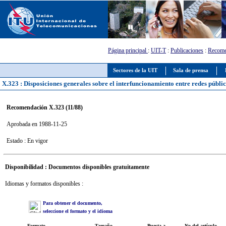
Página principal
:
UIT-T
:
Publicaciones
:
Recome
Sectores de la UIT
Sala de prensa
X.323 : Disposiciones generales sobre el interfuncionamiento entre redes públ
Recomendación X.323 (11/88)
Aprobada en 1988-11-25
Estado : En vigor
Disponibilidad : Documentos disponibles gratuitamente
Idiomas y formatos disponibles :
Para obtener el documento,
seleccione el formato y el idioma
Formato
Tamaño
Puesta a
No del artículo