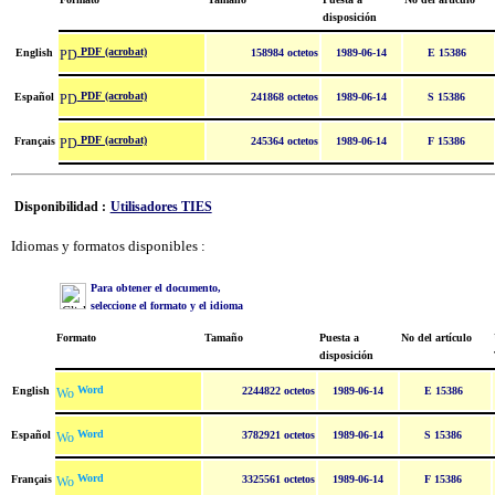
disposición
PDF (acrobat)
English
158984 octetos
1989-06-14
E 15386
PDF (acrobat)
Español
241868 octetos
1989-06-14
S 15386
PDF (acrobat)
Français
245364 octetos
1989-06-14
F 15386
Disponibilidad :
Utilisadores TIES
Idiomas y formatos disponibles :
Para obtener el documento,
seleccione el formato y el idioma
Formato
Tamaño
Puesta a
No del artículo
disposición
Word
English
2244822 octetos
1989-06-14
E 15386
Word
Español
3782921 octetos
1989-06-14
S 15386
Word
Français
3325561 octetos
1989-06-14
F 15386