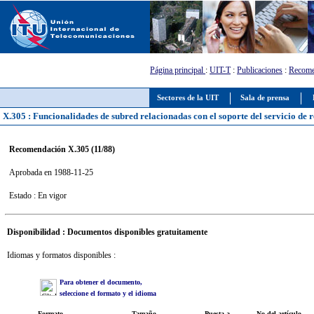
Página principal
:
UIT-T
:
Publicaciones
:
Recome
Sectores de la UIT
Sala de prensa
X.305 : Funcionalidades de subred relacionadas con el soporte del servicio de 
Recomendación X.305 (11/88)
Aprobada en 1988-11-25
Estado : En vigor
Disponibilidad : Documentos disponibles gratuitamente
Idiomas y formatos disponibles :
Para obtener el documento,
seleccione el formato y el idioma
Formato
Tamaño
Puesta a
No del artículo