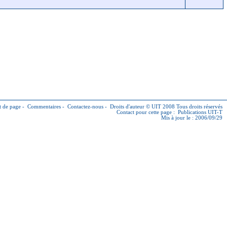
 de page
-
Commentaires
-
Contactez-nous
-
Droits d'auteur © UIT
2008 Tous droits réservés
Contact pour cette page :
Publications UIT-T
Mis à jour le : 2006/09/29