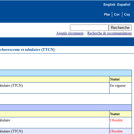
English
Español
Ajoutés récemment
-
Recherche de recommandations
arborescente et tabulaire (TTCN)
Statut
 tabulaire (TTCN)
En vigueur
Statut
tabulaire
Obsolète
 tabulaire (TTCN)
Obsolète