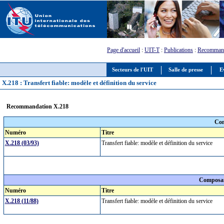
Page d'accueil
:
UIT-T
:
Publications
:
Recommand
Secteurs de l'UIT
Salle de presse
E
X.218 : Transfert fiable: modèle et définition du service
Recommandation X.218
Com
Numéro
Titre
X.218 (03/93)
Transfert fiable: modèle et définition du service
Composan
Numéro
Titre
X.218 (11/88)
Transfert fiable: modèle et définition du service