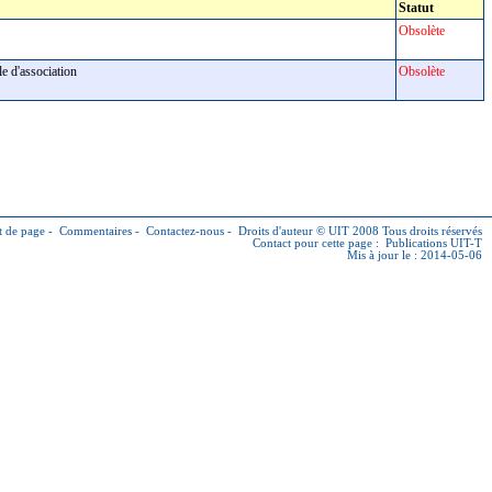
Statut
Obsolète
ôle d'association
Obsolète
 de page
-
Commentaires
-
Contactez-nous
-
Droits d'auteur © UIT
2008 Tous droits réservés
Contact pour cette page :
Publications UIT-T
Mis à jour le : 2014-05-06