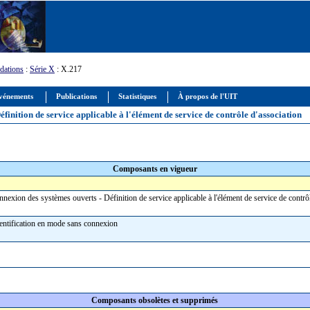
ations
:
Série X
: X.217
vénements
Publications
Statistiques
À propos de l'UIT
finition de service applicable à l'élément de service de contrôle d'association
Composants en vigueur
nnexion des systèmes ouverts - Définition de service applicable à l'élément de service de contr
hentification en mode sans connexion
Composants obsolètes et supprimés