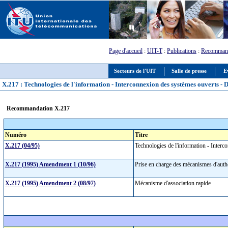
Page d'accueil
:
UIT-T
:
Publications
:
Recommand
Secteurs de l'UIT
Salle de presse
E
X.217 : Technologies de l'information - Interconnexion des systèmes ouverts - Dé
Recommandation X.217
Numéro
Titre
X.217 (04/95)
Technologies de l'information - Interco
X.217 (1995) Amendment 1 (10/96)
Prise en charge des mécanismes d'aut
X.217 (1995) Amendment 2 (08/97)
Mécanisme d'association rapide