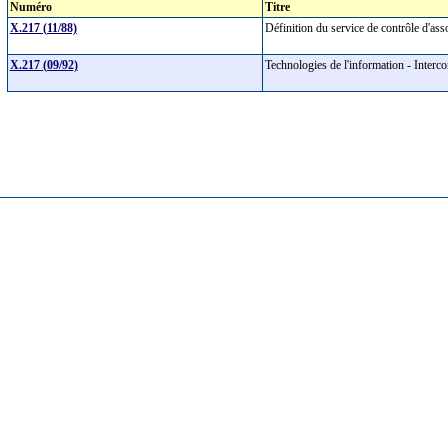
Numéro
Titre
X.217 (11/88)
Définition du service de contrôle d'as
X.217 (09/92)
Technologies de l'information - Interco