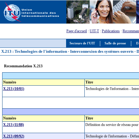
Page d'accueil
:
UIT-T
:
Publications
:
Recommand
Secteurs de l'UIT
Salle de presse
E
X.213 : Technologies de l'information - Interconnexion des systèmes ouverts - D
Recommandation X.213
Numéro
Titre
X.213 (10/01)
Technologies de l'information - Inte
Numéro
Titre
X.213 (11/88)
Définition du service de réseau pou
X.213 (09/92)
Technologie de l'information - Défin