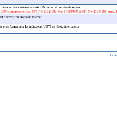
rconnexion des systèmes ouverts - Définition du service de réseau
1/1995) comprend les Rec. UIT-T X.213 (1992) Cor.1 (02/1994) et UIT-T X.213 (1992) Amd. 
mat d'adresse du protocole Internet
rité et de format pour les indicateurs UIT-T de réseau international
Début