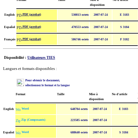
disposition
PDF (acrobat)
English
530813 octets
2007-07-24
E 3183
PDF (acrobat)
Español
470553 octets
2007-07-24
S 3184
PDF (acrobat)
Français
586746 octets
2007-07-24
F 3182
Disponibilité :
Utilisateurs TIES
Langues et formats disponibles :
Pour obtenir le document,
sélectionnez le format et la langue
Format
Taille
Mise à
No d'article
disposition
Word
English
648704 octets
2007-07-24
E 3183
Zip (Composants)
223585 octets
2007-07-24
Word
Español
688640 octets
2007-07-24
S 3184