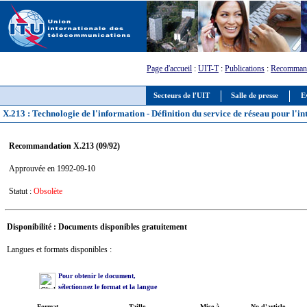
Page d'accueil
:
UIT-T
:
Publications
:
Recommand
Secteurs de l'UIT
Salle de presse
E
X.213 : Technologie de l'information - Définition du service de réseau pour l'i
Recommandation X.213 (09/92)
Approuvée en 1992-09-10
Statut :
Obsolète
Disponibilité : Documents disponibles gratuitement
Langues et formats disponibles :
Pour obtenir le document,
sélectionnez le format et la langue
Format
Taille
Mise à
No d'article