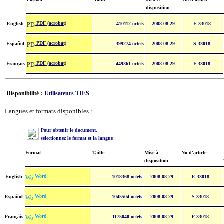
disposition
PDF (acrobat)
English
410112 octets
2008-08-29
E 33018
PDF (acrobat)
Español
399274 octets
2008-08-29
S 33018
PDF (acrobat)
Français
449361 octets
2008-08-29
F 33018
Disponibilité :
Utilisateurs TIES
Langues et formats disponibles :
Pour obtenir le document,
sélectionnez le format et la langue
Format
Taille
Mise à
No d'article
disposition
Word
English
1018368 octets
2008-08-29
E 33018
Word
Español
1045504 octets
2008-08-29
S 33018
Word
Français
1175040 octets
2008-08-29
F 33018