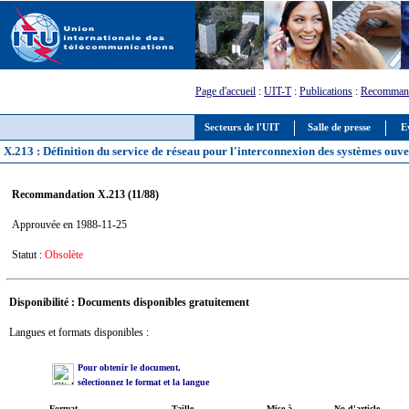
Page d'accueil
:
UIT-T
:
Publications
:
Recommand
Secteurs de l'UIT
Salle de presse
E
X.213 : Définition du service de réseau pour l'interconnexion des systèmes ouv
Recommandation X.213 (11/88)
Approuvée en 1988-11-25
Statut :
Obsolète
Disponibilité : Documents disponibles gratuitement
Langues et formats disponibles :
Pour obtenir le document,
sélectionnez le format et la langue
Format
Taille
Mise à
No d'article