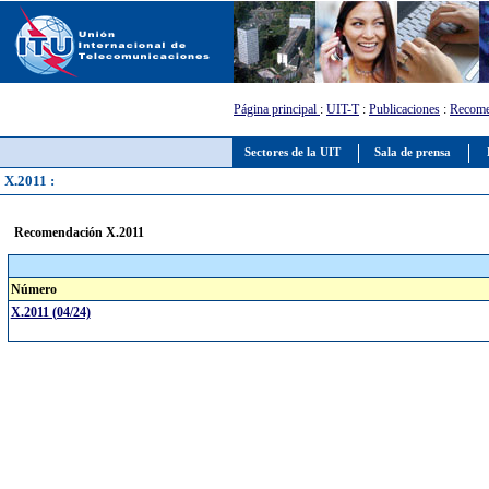
Página principal
:
UIT-T
:
Publicaciones
:
Recome
Sectores de la UIT
Sala de prensa
X.2011 :
Recomendación X.2011
Número
X.2011 (04/24)