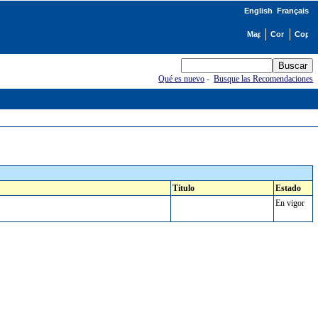
English
Français
Qué es nuevo
-
Busque las Recomendaciones
Título
Estado
En vigor