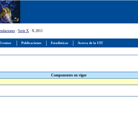
ndaciones
:
Serie X
: X.2011
Eventos
Publicaciones
Estadísticas
Acerca de la UIT
Componentes en vigor