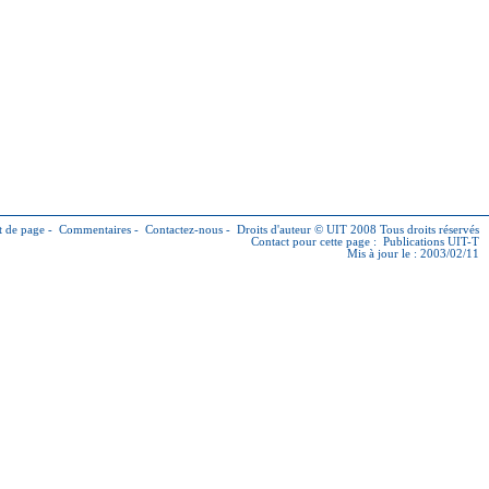
 de page
-
Commentaires
-
Contactez-nous
-
Droits d'auteur © UIT
2008 Tous droits réservés
Contact pour cette page :
Publications UIT-T
Mis à jour le : 2003/02/11