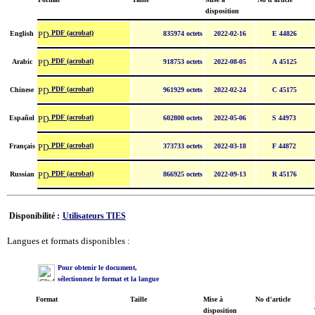
disposition
PDF (acrobat)
English
835974 octets
2022-02-16
E 44826
PDF (acrobat)
Arabic
918753 octets
2022-08-05
A 45125
PDF (acrobat)
Chinese
961929 octets
2022-02-24
C 45175
PDF (acrobat)
Español
602800 octets
2022-05-06
S 44973
PDF (acrobat)
Français
373733 octets
2022-03-18
F 44872
PDF (acrobat)
Russian
866925 octets
2022-09-13
R 45176
Disponibilité :
Utilisateurs TIES
Langues et formats disponibles :
Pour obtenir le document,
sélectionnez le format et la langue
Format
Taille
Mise à
No d'article
disposition