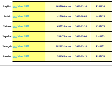
Word 2007
English
1035800 octets
2022-02-16
E 44826
Word 2007
Arabic
417008 octets
2022-08-05
A 45125
Word 2007
Chinese
657524 octets
2022-02-24
C 45175
Word 2007
Español
331475 octets
2022-05-06
S 44973
Word 2007
Français
8828031 octets
2022-03-18
F 44872
Word 2007
Russian
549365 octets
2022-09-13
R 45176