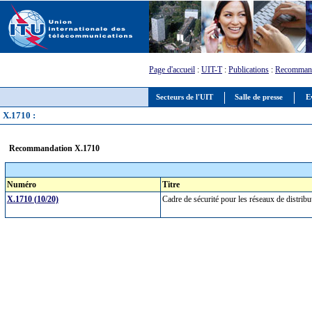
Page d'accueil
:
UIT-T
:
Publications
:
Recommand
Secteurs de l'UIT
Salle de presse
E
X.1710 :
Recommandation X.1710
Numéro
Titre
X.1710 (10/20)
Cadre de sécurité pour les réseaux de distrib