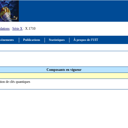
ations
:
Série X
: X.1710
vénements
Publications
Statistiques
À propos de l'UIT
Composants en vigueur
ution de clés quantiques