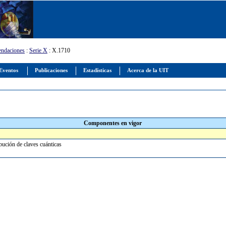
ndaciones
:
Serie X
: X.1710
Eventos
Publicaciones
Estadísticas
Acerca de la UIT
Componentes en vigor
ibución de claves cuánticas