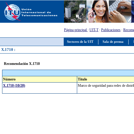
Página principal
:
UIT-T
:
Publicaciones
:
Recome
Sectores de la UIT
Sala de prensa
X.1710 :
Recomendación X.1710
Número
Título
X.1710 (10/20)
Marco de seguridad para redes de distr