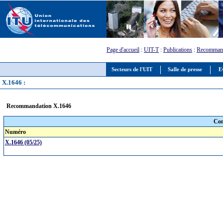
Page d'accueil
:
UIT-T
:
Publications
:
Recommand
Secteurs de l'UIT
Salle de presse
E
X.1646 :
Recommandation X.1646
Com
Numéro
X.1646 (05/25)