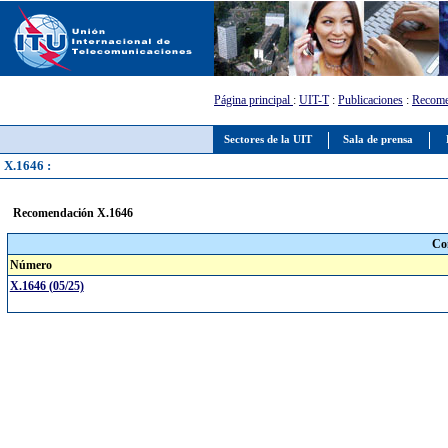
Página principal
:
UIT-T
:
Publicaciones
:
Recome
Sectores de la UIT
Sala de prensa
X.1646 :
Recomendación X.1646
Co
Número
X.1646 (05/25)