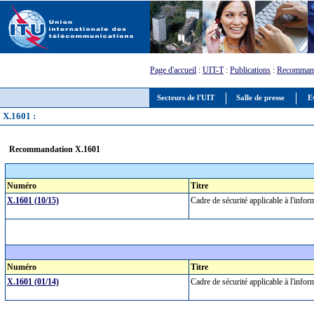
Page d'accueil
:
UIT-T
:
Publications
:
Recommand
Secteurs de l'UIT
Salle de presse
E
X.1601 :
Recommandation X.1601
Numéro
Titre
X.1601 (10/15)
Cadre de sécurité applicable à l'inf
Numéro
Titre
X.1601 (01/14)
Cadre de sécurité applicable à l'inf