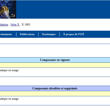
ations
:
Série X
: X.1601
vénements
Publications
Statistiques
À propos de l'UIT
Composants en vigueur
ormatique en nuage
Composants obsolètes et supprimés
ormatique en nuage