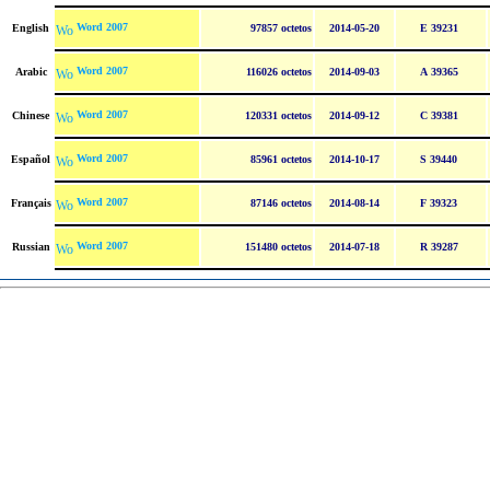
Word 2007
English
97857 octetos
2014-05-20
E 39231
Word 2007
Arabic
116026 octetos
2014-09-03
A 39365
Word 2007
Chinese
120331 octetos
2014-09-12
C 39381
Word 2007
Español
85961 octetos
2014-10-17
S 39440
Word 2007
Français
87146 octetos
2014-08-14
F 39323
Word 2007
Russian
151480 octetos
2014-07-18
R 39287