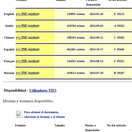
disposición
PDF (acrobat)
English
149891 octetos
2014-05-20
E 39231
PDF (acrobat)
Arabic
410704 octetos
2014-09-03
A 39365
PDF (acrobat)
Chinese
298503 octetos
2014-09-12
C 39381
PDF (acrobat)
Español
462465 octetos
2014-10-17
S 39440
PDF (acrobat)
Français
144262 octetos
2014-08-14
F 39323
PDF (acrobat)
Russian
419613 octetos
2014-07-18
R 39287
Disponibilidad :
Utilisadores TIES
Idiomas y formatos disponibles :
Para obtener el documento,
seleccione el formato y el idioma
Formato
Tamaño
Puesta a
No del artículo
disposición