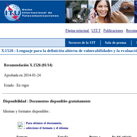
Página principal
:
UIT-T
:
Publicaciones
:
Recome
Sectores de la UIT
Sala de prensa
X.1526 : Lenguaje para la definición abierta de vulnerabilidades y la evaluació
Recomendación X.1526 (01/14)
Aprobada en 2014-01-24
Estado : En vigor
Disponibilidad : Documentos disponibles gratuitamente
Idiomas y formatos disponibles :
Para obtener el documento,
seleccione el formato y el idioma
Formato
Tamaño
Puesta a
No del artículo