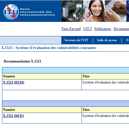
Page d'accueil
:
UIT-T
:
Publications
:
Recommand
Secteurs de l'UIT
Salle de presse
E
X.1521 : Système d'évaluation des vulnérabilités courantes
Recommandation X.1521
Numéro
Titre
X.1521 (03/16)
Système d'évaluation des vulnérab
Numéro
Titre
X.1521 (04/11)
Système d'évaluation des vulnérab