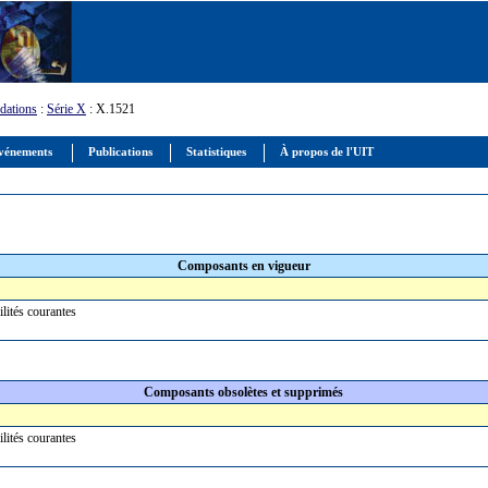
ations
:
Série X
: X.1521
vénements
Publications
Statistiques
À propos de l'UIT
Composants en vigueur
ilités courantes
Composants obsolètes et supprimés
ilités courantes