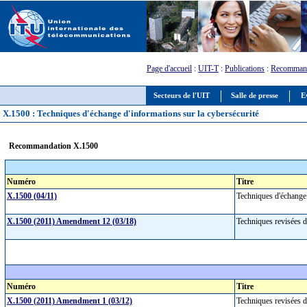
Page d'accueil
:
UIT-T
:
Publications
:
Recommand
Secteurs de l'UIT
Salle de presse
E
X.1500 : Techniques d'échange d'informations sur la cybersécurité
Recommandation X.1500
Numéro
Titre
X.1500 (04/11)
Techniques d'échange 
X.1500 (2011) Amendment 12 (03/18)
Techniques revisées d
Numéro
Titre
X.1500 (2011) Amendment 1 (03/12)
Techniques revisées d