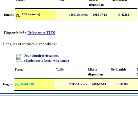
disposition
PDF (acrobat)
English
1866198 octets
2018-07-13
E 42388
Disponibilité :
Utilisateurs TIES
Langues et formats disponibles :
Pour obtenir le document,
sélectionnez le format et la langue
Format
Taille
Mise à
No d'article
U
disposition
Word 2007
English
1711544 octets
2018-07-13
E 42388