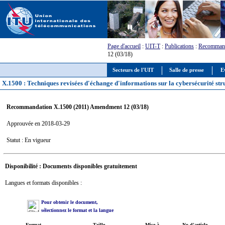
Page d'accueil
:
UIT-T
:
Publications
:
Recommand
12 (03/18)
Secteurs de l'UIT
Salle de presse
E
X.1500 : Techniques revisées d'échange d'informations sur la cybersécurité str
Recommandation X.1500 (2011) Amendment 12 (03/18)
Approuvée en 2018-03-29
Statut : En vigueur
Disponibilité : Documents disponibles gratuitement
Langues et formats disponibles :
Pour obtenir le document,
sélectionnez le format et la langue
Format
Taille
Mise à
No d'article