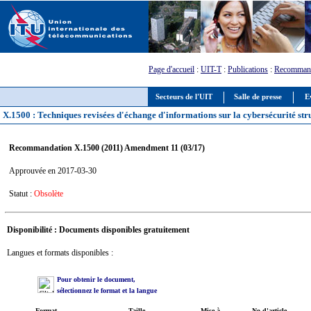
Page d'accueil
:
UIT-T
:
Publications
:
Recommand
Secteurs de l'UIT
Salle de presse
E
X.1500 : Techniques revisées d'échange d'informations sur la cybersécurité str
Recommandation X.1500 (2011) Amendment 11 (03/17)
Approuvée en 2017-03-30
Statut :
Obsolète
Disponibilité : Documents disponibles gratuitement
Langues et formats disponibles :
Pour obtenir le document,
sélectionnez le format et la langue
Format
Taille
Mise à
No d'article