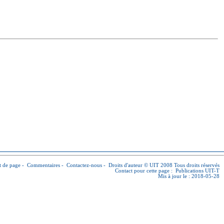
 de page
-
Commentaires
-
Contactez-nous
-
Droits d'auteur © UIT
2008 Tous droits réservés
Contact pour cette page :
Publications UIT-T
Mis à jour le : 2018-05-28