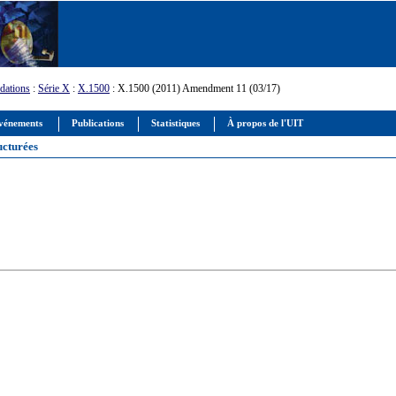
ations
:
Série X
:
X.1500
: X.1500 (2011) Amendment 11 (03/17)
vénements
Publications
Statistiques
À propos de l'UIT
ucturées