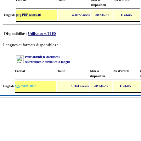
disposition
PDF (acrobat)
English
458672 octets
2017-05-12
E 41445
Disponibilité :
Utilisateurs TIES
Langues et formats disponibles :
Pour obtenir le document,
sélectionnez le format et la langue
Format
Taille
Mise à
No d'article
U
disposition
Word 2007
English
103443 octets
2017-05-12
E 41445