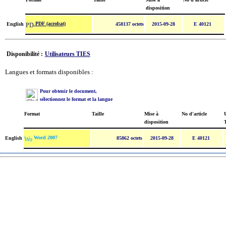
disposition
PDF (acrobat)
English
458137 octets
2015-09-28
E 40121
Disponibilité :
Utilisateurs TIES
Langues et formats disponibles :
Pour obtenir le document,
sélectionnez le format et la langue
Format
Taille
Mise à
No d'article
U
disposition
Word 2007
English
85862 octets
2015-09-28
E 40121