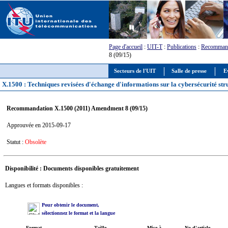
Page d'accueil
:
UIT-T
:
Publications
:
Recommand
8 (09/15)
Secteurs de l'UIT
Salle de presse
E
X.1500 : Techniques revisées d'échange d'informations sur la cybersécurité str
Recommandation X.1500 (2011) Amendment 8 (09/15)
Approuvée en 2015-09-17
Statut :
Obsolète
Disponibilité : Documents disponibles gratuitement
Langues et formats disponibles :
Pour obtenir le document,
sélectionnez le format et la langue
Format
Taille
Mise à
No d'article