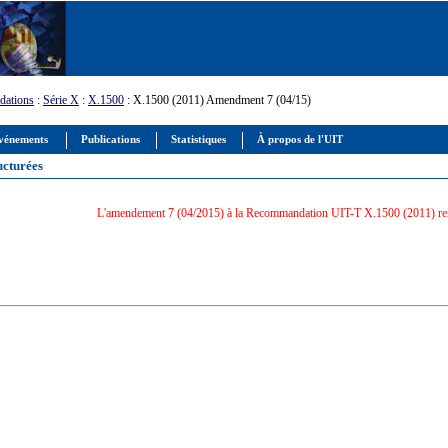
ations
:
Série X
:
X.1500
: X.1500 (2011) Amendment 7 (04/15)
vénements
Publications
Statistiques
À propos de l'UIT
ucturées
L'amendement 7 (04/2015) à la Recommandation UIT-T X.1500 (2011) re