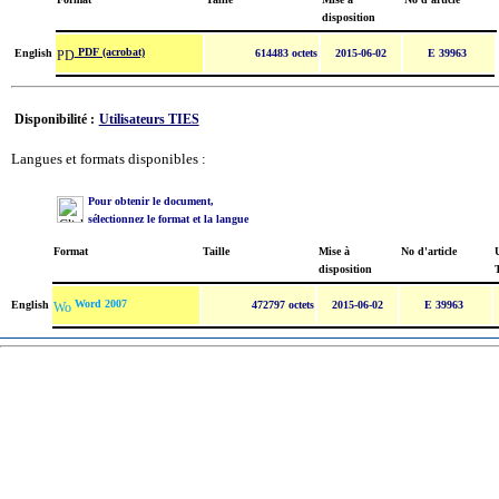
disposition
PDF (acrobat)
English
614483 octets
2015-06-02
E 39963
Disponibilité :
Utilisateurs TIES
Langues et formats disponibles :
Pour obtenir le document,
sélectionnez le format et la langue
Format
Taille
Mise à
No d'article
U
disposition
Word 2007
English
472797 octets
2015-06-02
E 39963