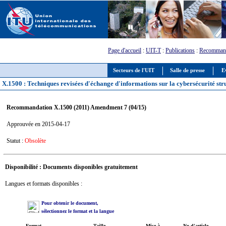
Page d'accueil
:
UIT-T
:
Publications
:
Recommand
Secteurs de l'UIT
Salle de presse
E
X.1500 : Techniques revisées d'échange d'informations sur la cybersécurité str
Recommandation X.1500 (2011) Amendment 7 (04/15)
Approuvée en 2015-04-17
Statut :
Obsolète
Disponibilité : Documents disponibles gratuitement
Langues et formats disponibles :
Pour obtenir le document,
sélectionnez le format et la langue
Format
Taille
Mise à
No d'article