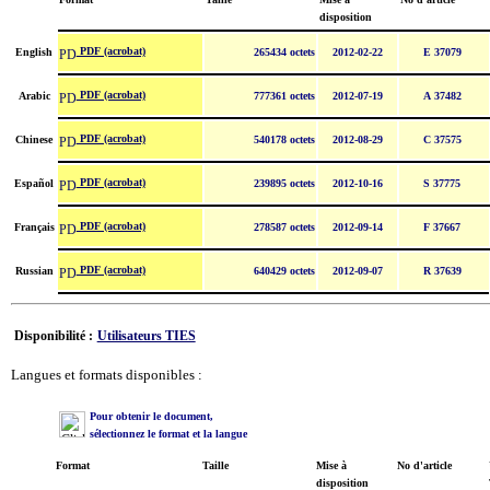
disposition
PDF (acrobat)
English
265434 octets
2012-02-22
E 37079
PDF (acrobat)
Arabic
777361 octets
2012-07-19
A 37482
PDF (acrobat)
Chinese
540178 octets
2012-08-29
C 37575
PDF (acrobat)
Español
239895 octets
2012-10-16
S 37775
PDF (acrobat)
Français
278587 octets
2012-09-14
F 37667
PDF (acrobat)
Russian
640429 octets
2012-09-07
R 37639
Disponibilité :
Utilisateurs TIES
Langues et formats disponibles :
Pour obtenir le document,
sélectionnez le format et la langue
Format
Taille
Mise à
No d'article
disposition