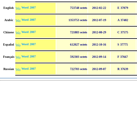
Word 2007
English
753748 octets
2012-02-22
E 37079
Word 2007
Arabic
1353753 octets
2012-07-19
A 37482
Word 2007
Chinese
721883 octets
2012-08-29
C 37575
Word 2007
Español
612027 octets
2012-10-16
S 37775
Word 2007
Français
592303 octets
2012-09-14
F 37667
Word 2007
Russian
722703 octets
2012-09-07
R 37639