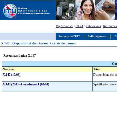
Page d'accueil
:
UIT-T
:
Publications
:
Recommand
Secteurs de l'UIT
Salle de presse
E
X.147 : Disponibilité des réseaux à relais de trames
Recommandation X.147
Com
Numéro
Titre
X.147 (10/03)
Disponibilité des r
X.147 (2003) Amendment 1 (04/04)
Spécification des v