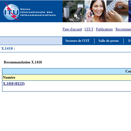
Page d'accueil
:
UIT-T
:
Publications
:
Recommand
Secteurs de l'UIT
Salle de presse
E
X.1410 :
Recommandation X.1410
Com
Numéro
X.1410 (03/23)