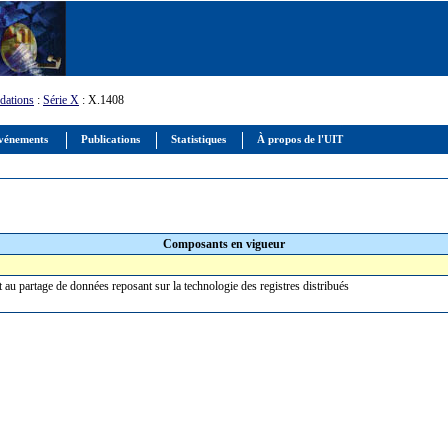
ations
:
Série X
: X.1408
vénements
Publications
Statistiques
À propos de l'UIT
Composants en vigueur
t au partage de données reposant sur la technologie des registres distribués