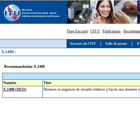
Page d'accueil
:
UIT-T
:
Publications
:
Recommand
Secteurs de l'UIT
Salle de presse
E
X.1408 :
Recommandation X.1408
Numéro
Titre
X.1408 (10/21)
Menaces et exigences de sécurité relatives à l'accès aux données e