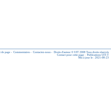
 de page
-
Commentaires
-
Contactez-nous
-
Droits d'auteur © UIT
2008 Tous droits réservés
Contact pour cette page :
Publications UIT-T
Mis à jour le : 2021-08-23