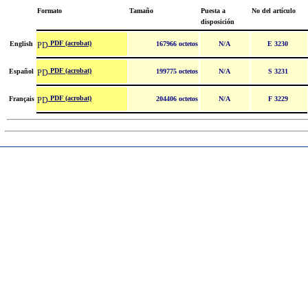
Formato
Tamaño
Puesta a
No del artículo
disposición
PDF (acrobat)
English
167966 octetos
N/A
E 3230
PDF (acrobat)
Español
199775 octetos
N/A
S 3231
PDF (acrobat)
Français
204406 octetos
N/A
F 3229