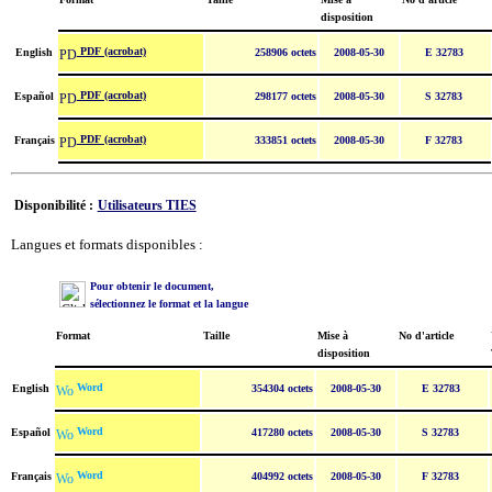
disposition
PDF (acrobat)
English
258906 octets
2008-05-30
E 32783
PDF (acrobat)
Español
298177 octets
2008-05-30
S 32783
PDF (acrobat)
Français
333851 octets
2008-05-30
F 32783
Disponibilité :
Utilisateurs TIES
Langues et formats disponibles :
Pour obtenir le document,
sélectionnez le format et la langue
Format
Taille
Mise à
No d'article
disposition
Word
English
354304 octets
2008-05-30
E 32783
Word
Español
417280 octets
2008-05-30
S 32783
Word
Français
404992 octets
2008-05-30
F 32783