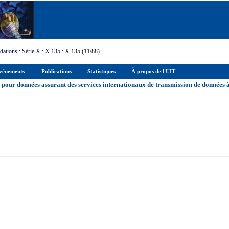
ations
:
Série X
:
X.135
: X.135 (11/88)
vénements
Publications
Statistiques
À propos de l'UIT
ics pour données assurant des services internationaux de transmission de donnée