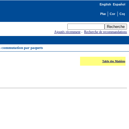
English
Español
Ajoutés récemment
-
Recherche de recommandations
s à commutation par paquets
Table des Matières