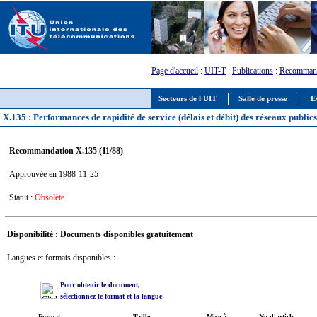
Page d'accueil
:
UIT-T
:
Publications
:
Recommand
Secteurs de l'UIT
Salle de presse
E
X.135 : Performances de rapidité de service (délais et débit) des réseaux publ
Recommandation X.135 (11/88)
Approuvée en 1988-11-25
Statut :
Obsolète
Disponibilité : Documents disponibles gratuitement
Langues et formats disponibles :
Pour obtenir le document,
sélectionnez le format et la langue
Format
Taille
Mise à
No d'article