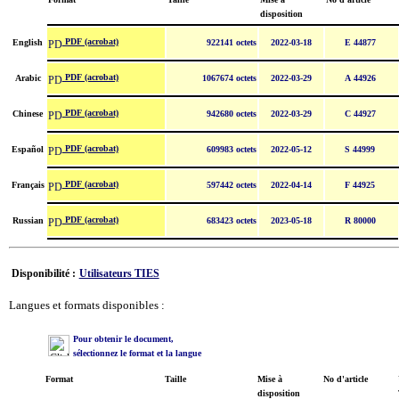
disposition
PDF (acrobat)
English
922141 octets
2022-03-18
E 44877
PDF (acrobat)
Arabic
1067674 octets
2022-03-29
A 44926
PDF (acrobat)
Chinese
942680 octets
2022-03-29
C 44927
PDF (acrobat)
Español
609983 octets
2022-05-12
S 44999
PDF (acrobat)
Français
597442 octets
2022-04-14
F 44925
PDF (acrobat)
Russian
683423 octets
2023-05-18
R 80000
Disponibilité :
Utilisateurs TIES
Langues et formats disponibles :
Pour obtenir le document,
sélectionnez le format et la langue
Format
Taille
Mise à
No d'article
disposition