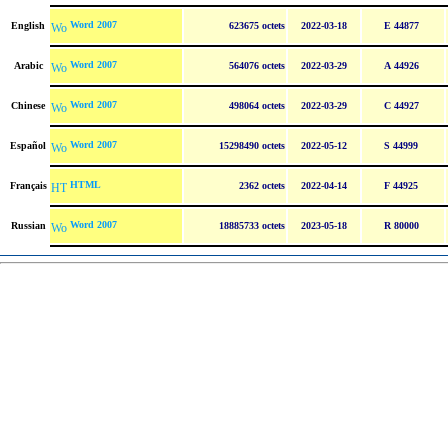
Word 2007
English
623675 octets
2022-03-18
E 44877
Word 2007
Arabic
564076 octets
2022-03-29
A 44926
Word 2007
Chinese
498064 octets
2022-03-29
C 44927
Word 2007
Español
15298490 octets
2022-05-12
S 44999
HTML
Français
2362 octets
2022-04-14
F 44925
Word 2007
Russian
18885733 octets
2023-05-18
R 80000