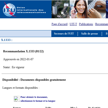
Page d'accueil
:
UIT-T
:
Publications
:
Recommand
Secteurs de l'UIT
Salle de presse
E
X.1333 :
Recommandation X.1333 (01/22)
Approuvée en 2022-01-07
Statut : En vigueur
Disponibilité : Documents disponibles gratuitement
Langues et formats disponibles :
Pour obtenir le document,
sélectionnez le format et la langue
Format
Taille
Mise à
No d'article