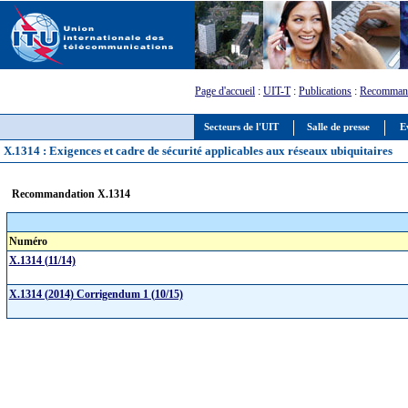
Page d'accueil
:
UIT-T
:
Publications
:
Recommand
Secteurs de l'UIT
Salle de presse
E
X.1314 : Exigences et cadre de sécurité applicables aux réseaux ubiquitaires
Recommandation X.1314
Numéro
X.1314 (11/14)
X.1314 (2014) Corrigendum 1 (10/15)