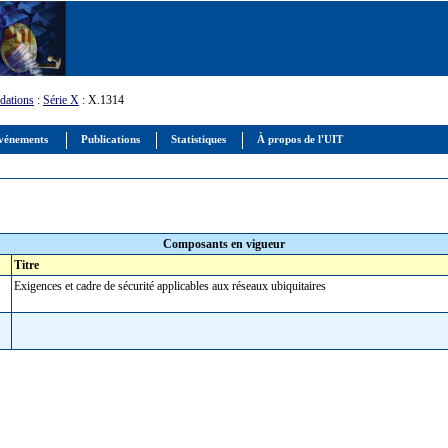
ations
:
Série X
: X.1314
vénements
Publications
Statistiques
À propos de l'UIT
Composants en vigueur
Titre
Exigences et cadre de sécurité applicables aux réseaux ubiquitaires