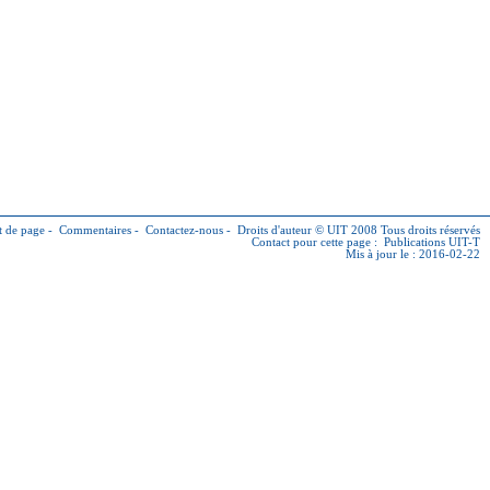
 de page
-
Commentaires
-
Contactez-nous
-
Droits d'auteur © UIT
2008 Tous droits réservés
Contact pour cette page :
Publications UIT-T
Mis à jour le : 2016-02-22