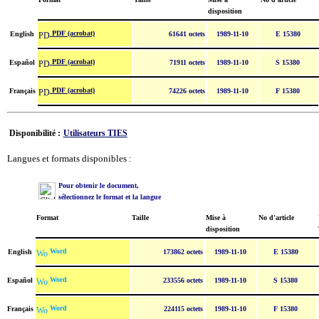
disposition
PDF (acrobat)
English
61641 octets
1989-11-10
E 15380
PDF (acrobat)
Español
71911 octets
1989-11-10
S 15380
PDF (acrobat)
Français
74226 octets
1989-11-10
F 15380
Disponibilité :
Utilisateurs TIES
Langues et formats disponibles :
Pour obtenir le document,
sélectionnez le format et la langue
Format
Taille
Mise à
No d'article
disposition
Word
English
173862 octets
1989-11-10
E 15380
Word
Español
233556 octets
1989-11-10
S 15380
Word
Français
224115 octets
1989-11-10
F 15380