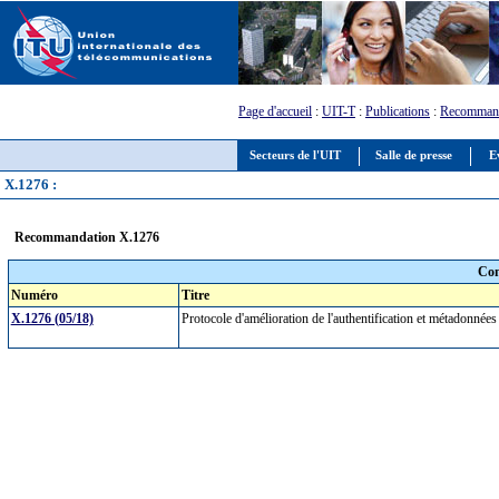
Page d'accueil
:
UIT-T
:
Publications
:
Recommand
Secteurs de l'UIT
Salle de presse
E
X.1276 :
Recommandation X.1276
Com
Numéro
Titre
X.1276 (05/18)
Protocole d'amélioration de l'authentification et métadonnée