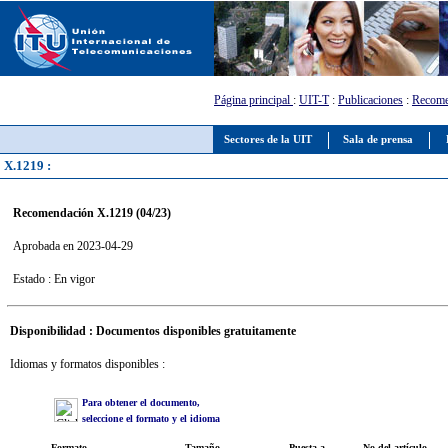
Página principal
:
UIT-T
:
Publicaciones
:
Recome
Sectores de la UIT
Sala de prensa
X.1219 :
Recomendación X.1219 (04/23)
Aprobada en 2023-04-29
Estado : En vigor
Disponibilidad : Documentos disponibles gratuitamente
Idiomas y formatos disponibles :
Para obtener el documento,
seleccione el formato y el idioma
Formato
Tamaño
Puesta a
No del artículo