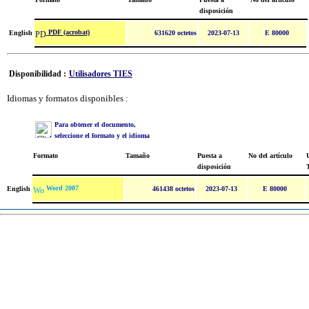
disposición
PDF (acrobat)
English
631620 octetos
2023-07-13
E 80000
Disponibilidad :
Utilisadores TIES
Idiomas y formatos disponibles :
Para obtener el documento,
seleccione el formato y el idioma
Formato
Tamaño
Puesta a
No del artículo
U
disposición
Word 2007
English
461438 octetos
2023-07-13
E 80000