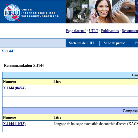
Page d'accueil
:
UIT-T
:
Publications
:
Recommand
Secteurs de l'UIT
Salle de presse
E
X.1144 :
Recommandation X.1144
Com
Numéro
Titre
X.1144 (04/24)
Composan
Numéro
Titre
X.1144 (10/13)
Langage de balisage extensible de contrôle d'accès (X