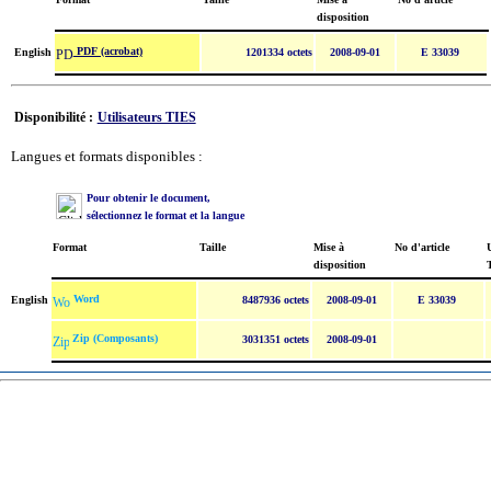
disposition
PDF (acrobat)
English
1201334 octets
2008-09-01
E 33039
Disponibilité :
Utilisateurs TIES
Langues et formats disponibles :
Pour obtenir le document,
sélectionnez le format et la langue
Format
Taille
Mise à
No d'article
U
disposition
Word
English
8487936 octets
2008-09-01
E 33039
Zip (Composants)
3031351 octets
2008-09-01