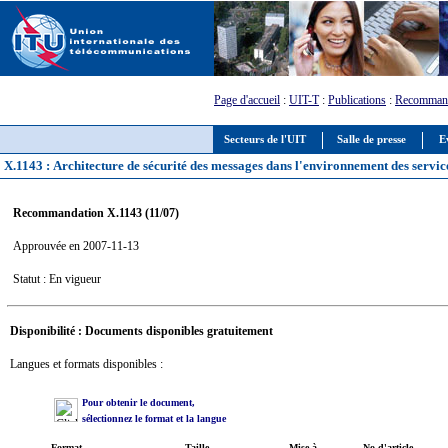
Page d'accueil
:
UIT-T
:
Publications
:
Recommand
Secteurs de l'UIT
Salle de presse
E
X.1143 : Architecture de sécurité des messages dans l'environnement des servi
Recommandation X.1143 (11/07)
Approuvée en 2007-11-13
Statut : En vigueur
Disponibilité : Documents disponibles gratuitement
Langues et formats disponibles :
Pour obtenir le document,
sélectionnez le format et la langue
Format
Taille
Mise à
No d'article